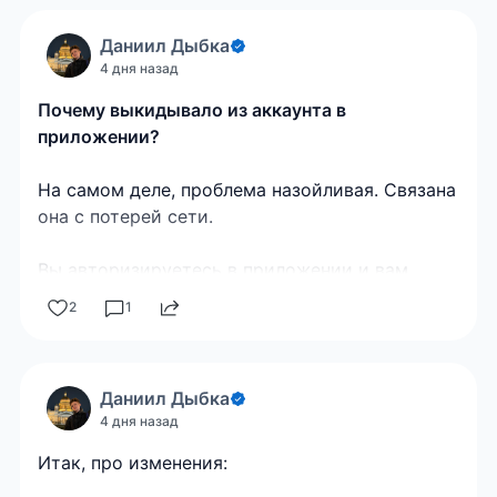
Даниил Дыбка
4 дня назад
Почему выкидывало из аккаунта в
приложении?
На самом деле, проблема назойливая. Связана
она с потерей сети.
Вы авторизируетесь в приложении и вам
выдается токен — сертификат,
2
1
подтверждающий что у вас есть право на ваш
аккаунт. Этот сертификат время от времени
обновляется. И вот вам приходит запрос на
Даниил Дыбка
обновление этого сертификата, сам момент
4 дня назад
того что обновить сертификат вы
зафиксировали, а дальше произошел какой-то
Итак, про изменения:
сбой (к примеру, потеря сети) и сертификат не